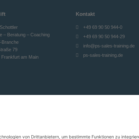
ift
Kontakt
Schottler
+49 69 90 50 944-0
e – Beratung – Coaching
+49 69 90 50 944-29
IT-Branche
info@ps-sales-training.de
traße 79
ps-sales-training.de
 Frankfurt am Main