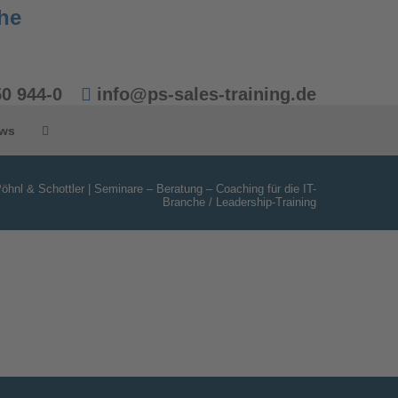
50 944-0
info@ps-sales-training.de
ws
öhnl & Schottler | Seminare – Beratung – Coaching für die IT-
Branche
/
Leadership-Training