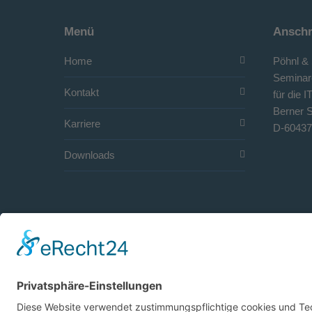
Menü
Anschr
Home
Pöhnl & 
Seminar
Kontakt
für die 
Berner S
Karriere
D-60437
Downloads
© 2025 Pöhnl & Schottler | Alle Rechte vorbehalten