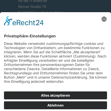
für die IT-Branche
Berner Straße 79
D-60437 Frankfurt am Main
Kontakt
+49 69 90 50 944-0
+49 69 90 50 944-29
info@ps-sales-training.de
ps-sales-training.de
© 2025 Pöhnl & Schottler | Alle Rechte