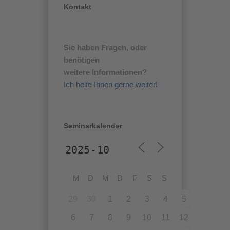
Kontakt
Sie haben Fragen, oder
benötigen
weitere Informationen?
Ich helfe Ihnen gerne weiter!
Seminarkalender
M
D
M
D
F
S
S
29
30
1
2
3
4
5
6
7
8
9
10
11
12