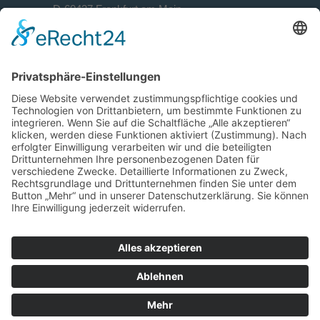
D-60437 Frankfurt am Main
Kontakt
+49 69 90 50 944-0
+49 69 90 50 944-29
info@ps-sales-training.de
ps-sales-training.de
© 2025 Pöhnl & Schottler | Alle Rechte
vorbehalten