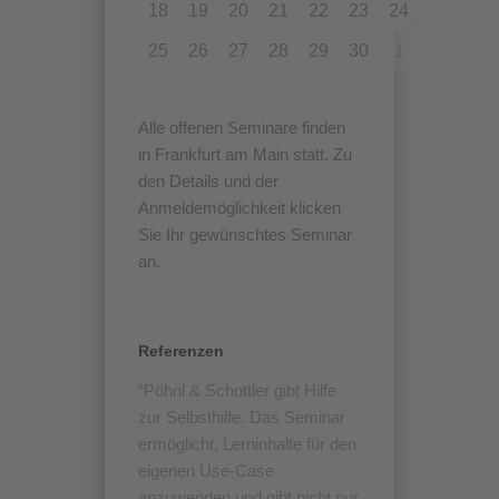
18
19
20
21
22
23
24
25
26
27
28
29
30
1
Alle offenen Seminare finden
in Frankfurt am Main statt. Zu
den Details und der
Anmeldemöglichkeit klicken
Sie Ihr gewünschtes Seminar
an.
Referenzen
Pöhnl & Schottler gibt Hilfe
zur Selbsthilfe. Das Seminar
ermöglicht, Lerninhalte für den
eigenen Use-Case
anzuwenden und gibt nicht nur