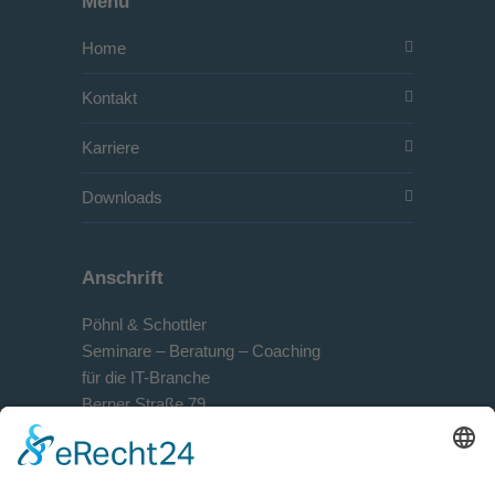
Menü
Home
Kontakt
Karriere
Downloads
Anschrift
Pöhnl & Schottler
Seminare – Beratung – Coaching
für die IT-Branche
Berner Straße 79
D-60437 Frankfurt am Main