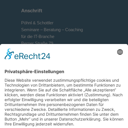
Anschrift
Pöhnl & Schottler
Seminare – Beratung – Coaching
für die IT-Branche
Berner Straße 79
D-60437 Frankfurt am Main
Kontakt
+49 69 90 50 944-0
+49 69 90 50 944-29
info@ps-sales-training.de
ps-sales-training.de