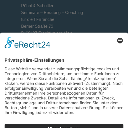
Pöhnl & Schottler
Seminare – Beratung – Coaching
für die IT-Branche
Berner Straße 79
D-60437 Frankfurt am Main
Kontakt
+49 69 90 50 944-0
+49 69 90 50 944-29
info@ps-sales-training.de
ps-sales-training.de