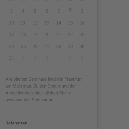
8
3
4
5
6
7
9
10
11
12
13
14
15
16
17
18
19
20
21
22
23
24
25
26
27
28
29
30
31
1
2
3
4
5
6
Alle offenen Seminare finden in Frankfurt
am Main statt. Zu den Details und der
Anmeldemöglichkeit klicken Sie Ihr
gewünschtes Seminar an.
Referenzen