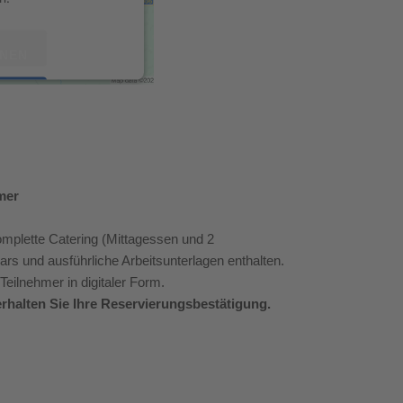
ONEN
REN
Consent Management
cht24
hmer
omplette Catering (Mittagessen und 2
s und ausführliche Arbeitsunterlagen enthalten.
 Teilnehmer in digitaler Form.
halten Sie Ihre Reservierungsbestätigung.