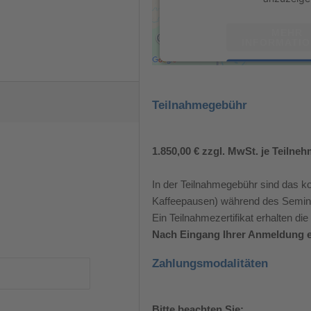
MEHR
INFORMATI
AKZEPTIE
powered by
Usercentrics 
Teilnahmegebühr
Platform
&
eRe
1.850,00 € zzgl. MwSt. je Teilne
In der Teilnahmegebühr sind das k
Kaffeepausen) während des Seminar
Ein Teilnahmezertifikat erhalten die
Nach Eingang Ihrer Anmeldung er
Zahlungsmodalitäten
Bitte beachten Sie: