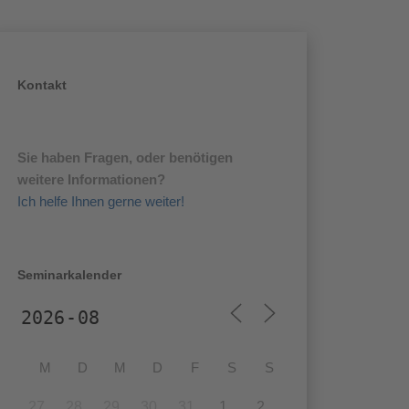
Kontakt
Sie haben Fragen, oder benötigen
weitere Informationen?
Ich helfe Ihnen gerne weiter!
Seminarkalender
M
D
M
D
F
S
S
27
28
29
30
31
1
2