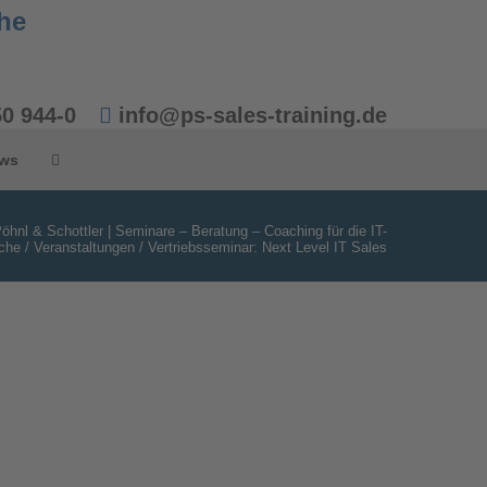
50 944-0
info@ps-sales-training.de
ws
öhnl & Schottler | Seminare – Beratung – Coaching für die IT-
che
/
Veranstaltungen
/
Vertriebsseminar: Next Level IT Sales