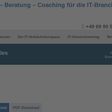
+49 69 90 
renzen
Der IT-Verkäuferkompass
IT-Unternehmertag
Ne
les
P
Bran
rieb
PDF-Download