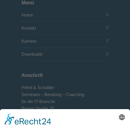
Menü
Home
Kontakt
Karriere
Downloads
Anschrift
Pöhnl & Schottler
Seminare – Beratung – Coaching
für die IT-Branche
Berner Straße 79
D-60437 Frankfurt am Main