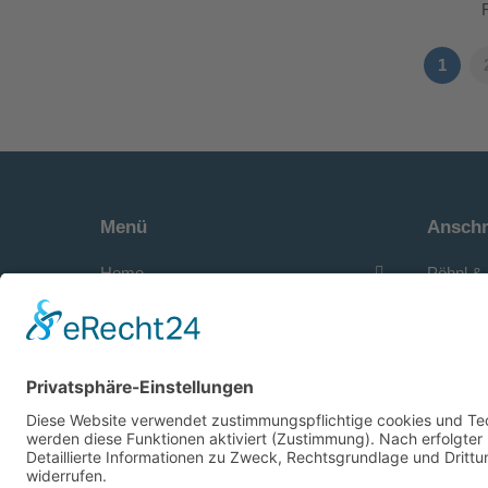
1
Menü
Anschr
Home
Pöhnl & 
Seminar
Kontakt
für die 
Berner S
Karriere
D-60437
Downloads