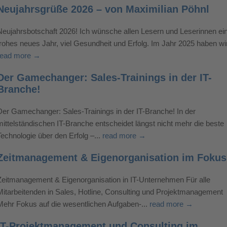
Neujahrsgrüße 2026 – von Maximilian Pöhnl
Neujahrsbotschaft 2026! Ich wünsche allen Lesern und Leserinnen ei
frohes neues Jahr, viel Gesundheit und Erfolg. Im Jahr 2025 haben wir
read more →
Der Gamechanger: Sales-Trainings in der IT-
Branche!
Der Gamechanger: Sales-Trainings in der IT-Branche! In der
mittelständischen IT-Branche entscheidet längst nicht mehr die beste
Technologie über den Erfolg –...
read more →
Zeitmanagement & Eigenorganisation im Fokus
Zeitmanagement & Eigenorganisation in IT-Unternehmen Für alle
Mitarbeitenden in Sales, Hotline, Consulting und Projektmanagement
Mehr Fokus auf die wesentlichen Aufgaben-...
read more →
IT-Projektmanagement und Consulting im