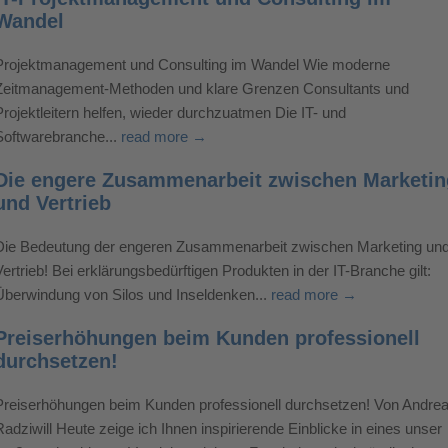
Wandel
Projektmanagement und Consulting im Wandel Wie moderne
Zeitmanagement-Methoden und klare Grenzen Consultants und
Projektleitern helfen, wieder durchzuatmen Die IT- und
Softwarebranche...
read more →
Die engere Zusammenarbeit zwischen Marketin
und Vertrieb
Die Bedeutung der engeren Zusammenarbeit zwischen Marketing un
Vertrieb! Bei erklärungsbedürftigen Produkten in der IT-Branche gilt:
Überwindung von Silos und Inseldenken...
read more →
Preiserhöhungen beim Kunden professionell
durchsetzen!
Preiserhöhungen beim Kunden professionell durchsetzen! Von Andre
Radziwill Heute zeige ich Ihnen inspirierende Einblicke in eines unser