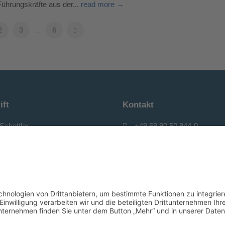
Führungskräfte aus der...
read more →
2
3
...
6
ift
Kontakt
Schottler
+49 69 90 50 944-0
e – Beratung – Coaching
+49 69 90 50 944-29
IT-Branche
info@ps-sales-training.de
traße 79
ps-sales-training.de
 Frankfurt am Main