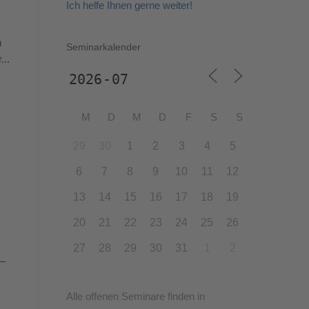
Ich helfe Ihnen gerne weiter!
n
Seminarkalender
...
M
D
M
D
F
S
S
29
30
1
2
3
4
5
6
7
8
9
10
11
12
13
14
15
16
17
18
19
20
21
22
23
24
25
26
27
28
29
30
31
1
2
 –
Alle offenen Seminare finden in