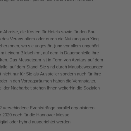
nd Abr
eise
, die Kosten für
Hotel
s
sowie für den Bau
 des Veranstalters oder durch die Nutzung von Xing
cherzonen, wo sie ungestört (und vor allem ungehört
n mit einem Bildschirm, auf dem in Dauerschleife Ihre
inken. Das Messeteam ist in Form von Avatars auf dem
r Halle, auf dem Stand. Sie sind durch Mausbewegungen
nicht nur für Sie als
Aussteller
sondern auch für Ihre
der in den Vortragsräumen haben die Veranstalter,
ei der Nacharbeit stehen Ihnen weiterhin die Sozialen
g 2 verschiedene Eventstränge
parallel
organisieren
r 2020 noch für die Hannover
M
esse
gital
oder
hybrid ausgerichtet werden.