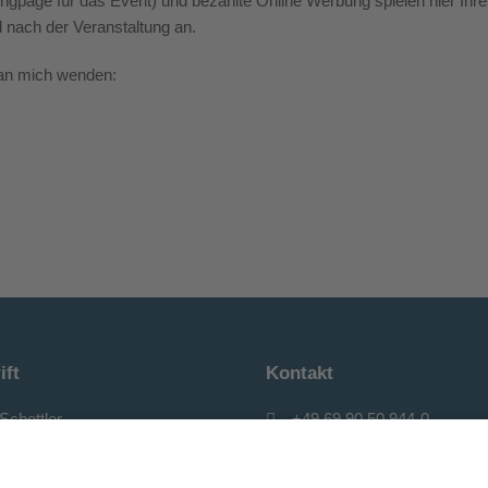
ingpage für das Event)
und bezahlte Online Werbung spielen hier Ihre
d nach der Veranstaltung an
.
 an
mich wenden:
ift
Kontakt
Schottler
+49 69 90 50 944-0
e – Beratung – Coaching
+49 69 90 50 944-29
IT-Branche
info@ps-sales-training.de