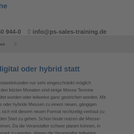
50 944-0
info@ps-sales-training.de
ws
igital oder hybrid statt
Bestandskunden nur sehr eingeschränkt möglich
n den letzten Monaten sind einige Messe Termine
staltet worden oder teilweise ganz gestrichen worden. Mit
lle oder hybride Messen zu einem neuen, gängigen
 sich mit diesem neuen Format rechtzeitig vertraut zu
n den Start zu gehen. Schon heute nutzen die Messe-
hmen. Da die Veranstalter schwer planen können, in
agt zu werden, planen die Veranstalter teilweise