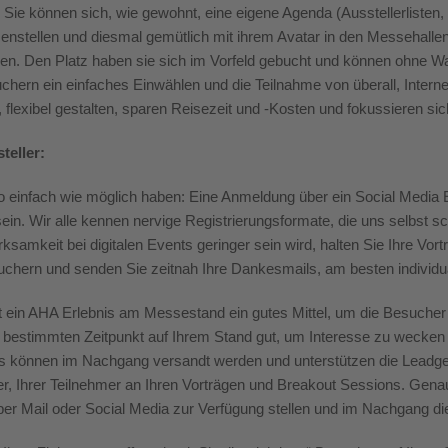
Sie können sich
, wie gewohnt, eine
eigene Agenda (Ausstellerlisten
enstellen und
diesmal
gemütlich mit ihrem Avatar in den Messehalle
en. Den Platz haben sie sich im Vorfeld gebucht und können ohne War
hern ein einfaches Einwählen und die Teilnahme von überall, Intern
, flexibel gestalten, sparen Reisezeit und -Kosten und fokussieren sic
teller:
so einfach wie möglich haben: Eine Anmeldung über ein
Social
Media E
ein. Wir alle kennen
nervige
Registrierungsformate, die uns selbst sc
ksamkeit bei digitalen Events geringer sein wird, halten Sie Ihre Vor
uchern und senden Sie zeitnah Ihre Dankesmails, am besten individua
t
ein AHA Erlebnis am Messestand ein gutes Mittel, um die Besucher
 bestimmten Zeitpunkt auf Ihrem Stand gut, um Interesse zu wecken
können im Nachgang versandt werden und unterstützen die Leadgeneri
er
, Ihrer Teilnehmer an Ihren Vorträgen und
Breakout
Sessions. Genau
per Mail oder
Social
Media zur Verfügung stellen und im Nachgang d