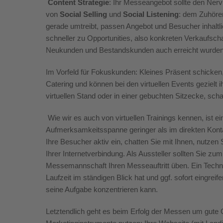
Content Strategie
:
Ihr Messeangebot
sollte
den Nerv 
vo
n
Social
Selling
und
Social
Listening
:
dem
Zuhöre
gerade umtreibt, passen Angebot und Besucher inhal
schneller zu
Opportun
ities
, also konkreten Verkaufs
Neukunden und Bestandskunden auch erreicht wurde
Im Vorfeld für Fokuskunden: Kleines Präsent schicken,
Catering und können bei den virtuellen Events geziel
virtuellen Stand oder in einer gebuchten Sitzecke
, sch
Wie wir es auch von virtuellen Trainings kennen, ist e
Aufmerksamkeitsspanne
geringer
als im direkten Kont
Ihre Besucher aktiv ein, chatten Sie mit Ihnen, nutzen 
Ihrer Internetverbindung. Als Aussteller sollten Sie 
Messemannschaft Ihren Messeauftritt üben. Ein Techni
Laufzeit im ständigen Blick hat und ggf. sofort eingrei
seine Aufgabe konzentrieren kann.
Letz
t
endlich geht es beim Erfolg der Messen um gute G