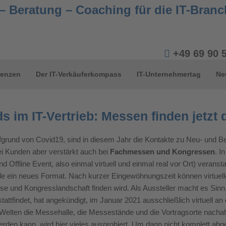
+49 69 90 
renzen
Der IT-Verkäuferkompass
IT-Unternehmertag
Ne
s im IT-Vertrieb: Messen finden jetzt d
fgrund von Covid19, sind in diesem Jahr die Kontakte zu Neu- und 
ei Kunden aber verstärkt auch bei
Fachmessen und Kongressen
. I
 und Offline Event, also einmal virtuell und einmal real vor Ort) veran
ade ein neues Format. Nach kurzer Eingewöhnungszeit können virtue
se und Kongresslandschaft finden wird. Als Aussteller macht es Sinn,
attfindet, hat angekündigt, im Januar 2021 ausschließlich virtuell a
Welten die Messehalle, die Messestände und die Vortragsorte nacha
en kann, wird hier vieles ausprobiert. Um dann nicht komplett abges