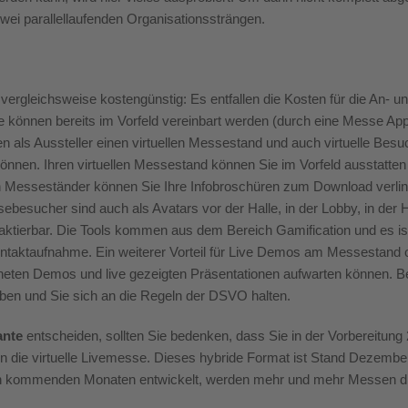
t zwei parallellaufenden Organisationssträngen.
d
vergleichsweise
kostengünstig: Es entfallen
d
ie Kosten für die An- u
e können bereits im Vorfeld vereinbart werden (durch eine Messe App
n als Aussteller einen virtuellen Messestand und auch virtuelle Besu
können.
Ihren virtuellen
Messestand können
S
ie im Vorfeld ausstatte
len Messeständer können Sie Ihre Infobroschüren zum Download verl
sebesucher sind auch als Avatars vor der Halle, in der Lobby, in de
aktierbar.
Die Tools kommen
aus dem Bereich Gamification und es ist 
Kontaktaufnahme.
Ein weiterer Vorteil für Live Demos am Messestand o
hneten Demos und live gezeigten Präsentationen aufwarten können.
B
aben und Sie sich an die Regeln der DSVO halten.
ante
entscheiden, sollten Sie bedenken, dass Sie in der Vorbereitun
die virtuelle Livemesse. Dieses hybride Format ist Stand Dezembe
n kommenden Monaten entwickelt, werden mehr und mehr Messen di