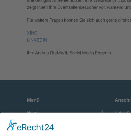
Marketinginstrumente nutzen: Ihre Webseite
(mit Land
zeigt Ihnen Ihre Eventseitenbesucher vor, während un
Für
weitere Fragen können Sie sich auch gerne direkt
XING
LINKEDIN
Ihre Andrea Radziwill, Social Media Expertin
Menü
Anschr
Home
Pöhnl & 
Seminar
Kontakt
für die 