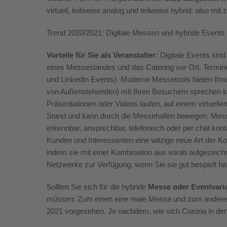
virtuell, teilweise analog und teilweise hybrid: also mi
Trend 2020/2021: Digitale Messen und hybride Events
Vorteile für Sie als Veranstalter:
Digitale Events
sin
eines Messestandes
und das Catering vor Ort
.
Termin
und LinkedIn Events)
. M
oderne Messetools bieten Ihne
von Au
ß
enstehenden) mit Ihren Besuchern sprechen 
Präsentationen oder Videos laufen, auf einem virtuel
Stand und kann durch die
Messehallen
bewegen
. Mes
erkennbar, ansprechbar,
telefonisch oder per
chat
kont
Kunden und Interessenten eine witzige neue Art der 
indem sie mit einer Kombination aus vorab aufgezeic
Netzwerke zur Verfügung, wenn Sie sie gut bespielt h
Sollten Sie sich für
die
hybride
Messe oder Eventvari
müssen: Zum einen eine reale Messe und zum anderen 
202
1
vorgesehen. Je nachdem, wie sich Corona in de