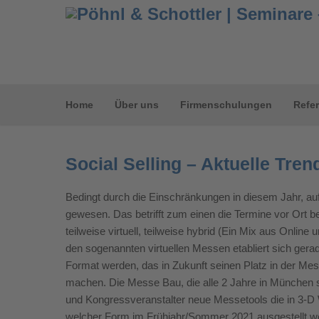
Home
Über uns
Firmenschulungen
Refe
Social Selling – Aktuelle Trend
Bedingt durch die Einschränkungen in diesem Jahr, au
gewesen. Das betrifft zum einen die Termine vor Ort b
teilweise virtuell, teilweise hybrid (Ein Mix aus Online
den sogenannten virtuellen Messen etabliert sich ger
Format werden, das in Zukunft seinen Platz in der Mes
machen. Die Messe Bau, die alle 2 Jahre in München st
und Kongressveranstalter neue Messetools die in 3-D 
welcher Form im Frühjahr/Sommer 2021 ausgestellt werd