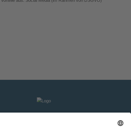
 Vorteile aus.
Social
Media (im Rahmen von DSGVO)