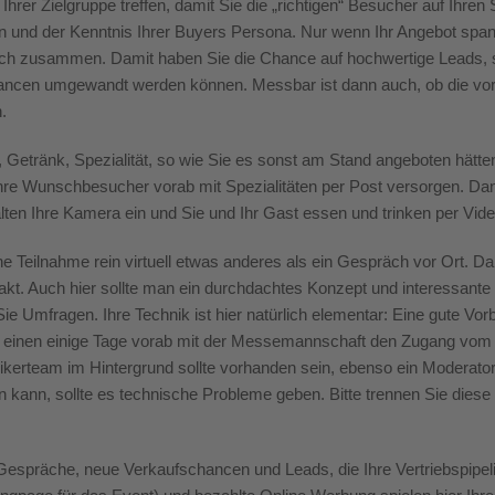
Ihrer Zielgruppe treffen, damit Sie die „richtigen“ Besucher auf Ih
n und der Kenntnis Ihrer
Buyers
Persona. Nur wenn Ihr Angebot spann
tlich zusammen. Damit haben Sie die Chance auf hochwertige Leads
chancen umgewandt werden können.
Messbar ist dann auch, ob die vor
n.
 Getränk, Spezialität, so wie Sie es sonst am Stand angeboten hätte
t ihre Wunschbesucher vorab mit Spezialitäten per Post versorgen. D
alten Ihre Kamera ein und Sie und Ihr Gast essen und trinken per Vid
ine Teilnahme rein virtuell etwas anderes als ein Gespräch vor Ort. D
akt. Auch hier sollte man ein durchdachtes Konzept und interessante
Sie Umfragen. Ihre Technik ist hier
natürlich elementar
: Eine gute Vorb
zum einen einige Tage vorab mit der Messemannschaft den Zugang vom
kerteam im Hintergrund sollte vorhanden sein, ebenso ein Moderator
fen kann, sollte es technische Probleme geben. Bitte trennen Sie diese
espräche, neue Verkaufschancen und Leads, die Ihre Vertriebspipelin