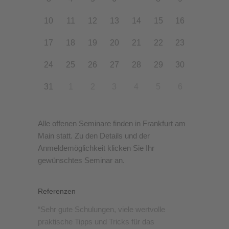
10
11
12
13
14
15
16
17
18
19
20
21
22
23
24
25
26
27
28
29
30
31
1
2
3
4
5
6
Alle offenen Seminare finden in Frankfurt am
Main statt. Zu den Details und der
Anmeldemöglichkeit klicken Sie Ihr
gewünschtes Seminar an.
Referenzen
Sehr gute Schulungen, viele wertvolle
praktische Tipps und Tricks für das