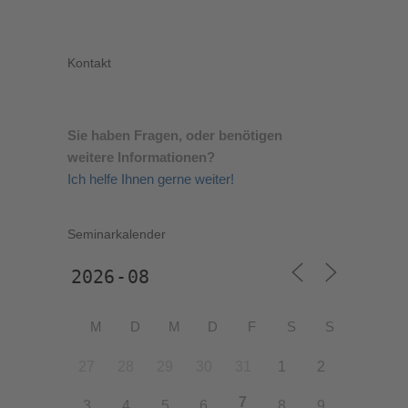
Kontakt
Sie haben Fragen, oder benötigen
weitere Informationen?
Ich helfe Ihnen gerne weiter!
Seminarkalender
M
D
M
D
F
S
S
27
28
29
30
31
1
2
7
3
4
5
6
8
9