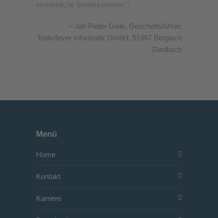
vertriebliche Weiterkommen.
Jan Pieter Giele
Geschäftsführer
Tools4ever Informatik GmbH, 51467 Bergisch
Gladbach
Menü
Home
Kontakt
Karriere