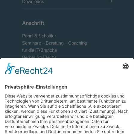
Downloads
Anschrift
Pöhnl & Schottler
Seminare – Beratung – Coaching
für die IT-Branche
Berner Straße 79
D-60437 Frankfurt am Main
Kontakt
+49 69 90 50 944-0
+49 69 90 50 944-29
info@ps-sales-training.de
ps-sales-training.de